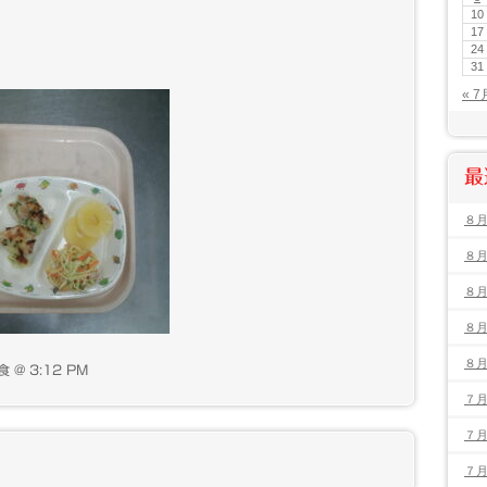
10
17
24
31
« 7
最
８
８
８
８
８
 @ 3:12 PM
７
７
７