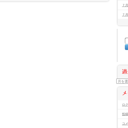
７
７月
過
過
去
の
献
メ
立
ロ
投
コ