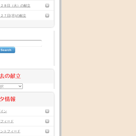
月２８日（火）の献立
２７日(月)の献立
去の献立
タ情報
グイン
稿フィード
メントフィード