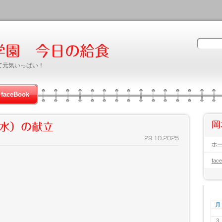
学園 今日の給食
て元気いっぱい！
faceBook
岡
水）の献立
29.10.2025
ホ
fac
月
3