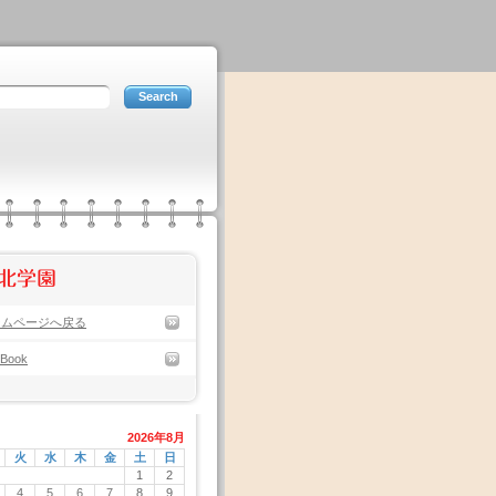
北学園
ームページへ戻る
eBook
2026年8月
火
水
木
金
土
日
1
2
4
5
6
7
8
9