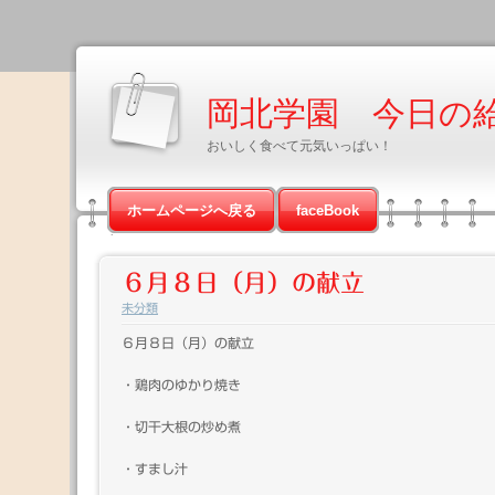
岡北学園 今日の
おいしく食べて元気いっぱい！
ホームページへ戻る
faceBook
６月８日（月）の献立
未分類
６月８日（月）の献立
・鶏肉のゆかり焼き
・切干大根の炒め煮
・すまし汁